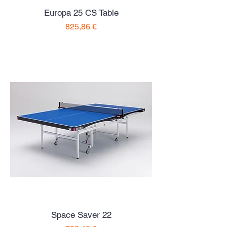
Europa 25 CS Table
Preço
825,86 €
Space Saver 22