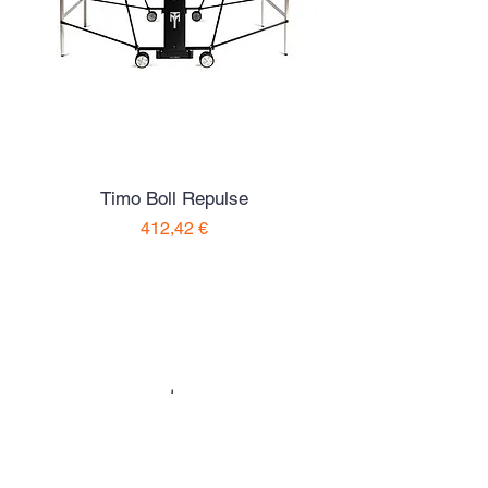
Timo Boll Repulse
Preço
412,42 €