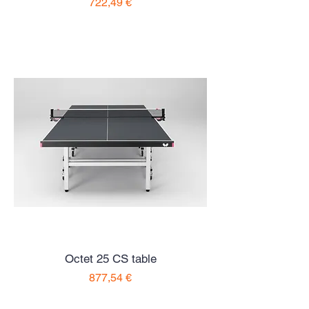
Preço
722,49 €
Octet 25 CS table
Preço
877,54 €