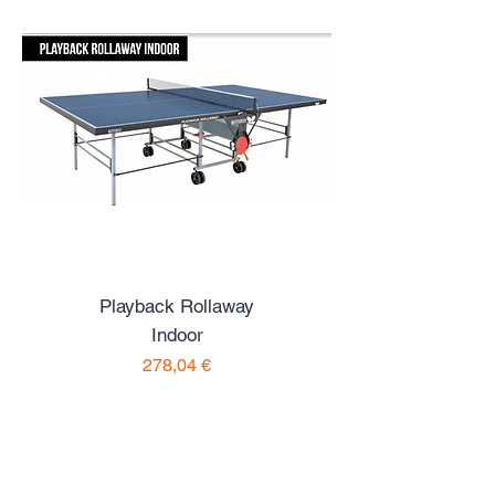
Playback Rollaway
Indoor
Preço
278,04 €