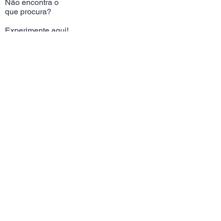
Não encontra o
que procura?
Experimente aqui!
Telm:
+351
964389709
(Chamada rede móvel
nacional)
Alameda Das Linhas
de Torres 37A
Email:
butterflyportugal@gm
ail.com
Contatos
Siga-nos >>