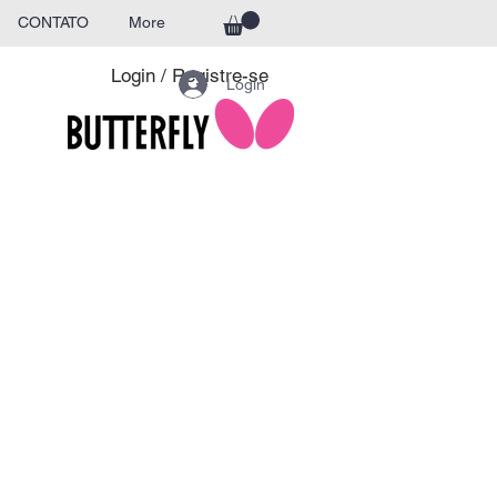
CONTATO
More
Login / Registre-se
Login