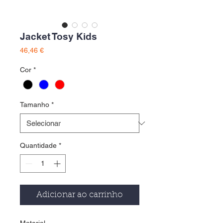
Jacket Tosy Kids
Preço
46,46 €
Cor
*
Tamanho
*
Quantidade
*
Adicionar ao carrinho