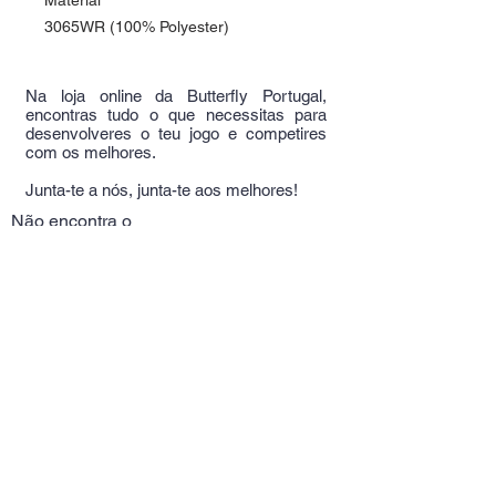
Material
3065WR (100% Polyester)
Na loja online da Butterfly Portugal,
encontras tudo o que necessitas para
desenvolveres o teu jogo e competires
com os melhores.
Junta-te a nós, junta-te aos melhores!
Não encontra o
que procura?
Experimente aqui!
Telm:
+351
964389709
(Chamada rede móvel
nacional)
Alameda Das Linhas