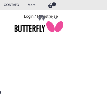
CONTATO
More
Login / Registre-se
Login
s