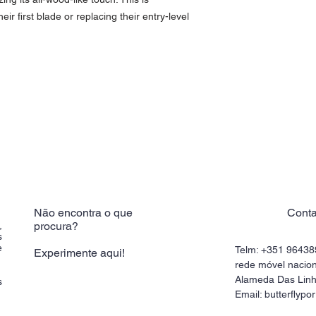
r first blade or replacing their entry-level
Não encontra o que
Conta
,
procura?
s
e
Telm: +351 9643
Experimente aqui!
rede móvel nacion
Alameda Das Linh
s
Email:
butterflyp