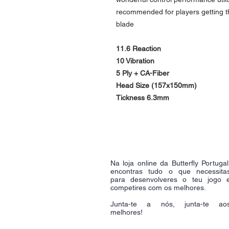
recommended for players getting thei
blade
11.6 Reaction
10 Vibration
5 Ply + CA-Fiber
Head Size (157x150mm)
Tickness 6.3mm
Na loja online da Butterfly Portugal
encontras tudo o que necessita
para desenvolveres o teu jogo 
competires com os melhores.
Junta-te a nós, junta-te ao
melhores!