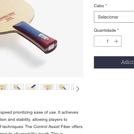
Cabo
*
Selecionar
Quantidade
*
Adici
peed prioritizing ease of use. It achieves
on and stability, allowing players to
f techniques. The Control Assist Fiber offers
ing its all-wood-like touch. This is