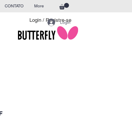
CONTATO
More
Login / Registre-se
Login
F