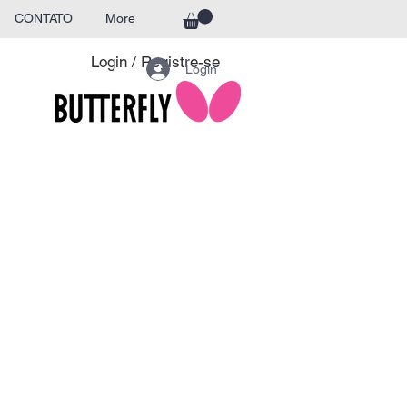
CONTATO
More
Login / Registre-se
Login