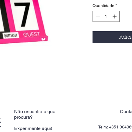
Quantidade
*
Adici
Não encontra o que
Conta
,
procura?
s
e
Telm: +351 9643
Experimente aqui!