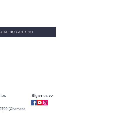
onar ao carrinho
tos
Siga-nos >>
89709 (Chamada