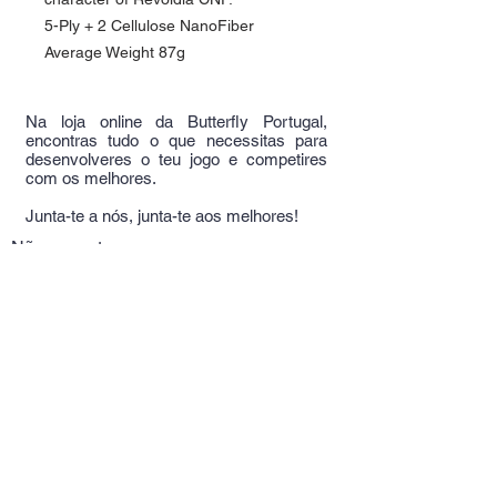
5-Ply + 2 Cellulose NanoFiber
Average Weight 87g
Na loja online da Butterfly Portugal,
encontras tudo o que necessitas para
desenvolveres o teu jogo e competires
com os melhores.
Junta-te a nós, junta-te aos melhores!
Não encontra o
que procura?
Experimente aqui!
Telm:
+351
964389709
(Chamada rede móvel