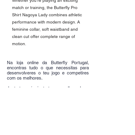
Whether you're playing an exciting
match or training, the Butterfly Pro
Shirt Nagoya Lady combines athletic
performance with modern design. A
feminine collar, soft waistband and
clean cut offer complete range of
motion.
Na loja online da Butterfly Portugal,
encontras tudo o que necessitas para
desenvolveres o teu jogo e competires
com os melhores.
Junta-te a nós, junta-te aos melhores!
Não encontra o
que procura?
Experimente aqui!