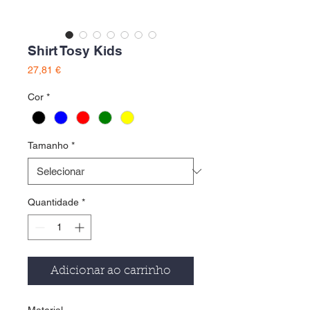
Shirt Tosy Kids
Preço
27,81 €
Cor
*
Tamanho
*
Quantidade
*
Adicionar ao carrinho