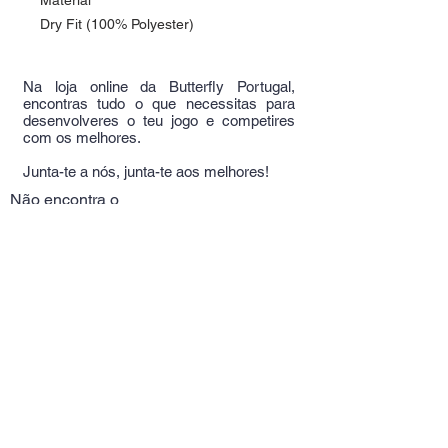
Material
Dry Fit (100% Polyester)
Na loja online da Butterfly Portugal,
encontras tudo o que necessitas para
desenvolveres o teu jogo e competires
com os melhores.
Junta-te a nós, junta-te aos melhores!
Não encontra o
que procura?
Experimente aqui!
Telm:
+351
964389709
(Chamada rede móvel
nacional)
Alameda Das Linhas