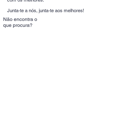
Junta-te a nós, junta-te aos melhores!
Não encontra o
que procura?
Experimente aqui!
Telm:
+351
964389709
(Chamada rede móvel
nacional)
Alameda Das Linhas
de Torres 37A
Email:
butterflyportugal@gm
ail.com
Contatos
Siga-nos >>