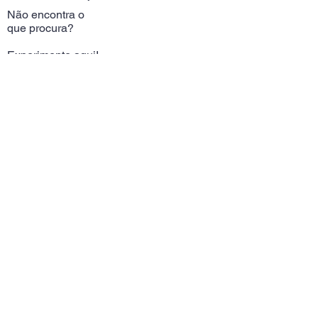
Não encontra o
que procura?
Experimente aqui!
Telm:
+351
964389709
(Chamada rede móvel
nacional)
Alameda Das Linhas
de Torres 37A
Email:
butterflyportugal@gm
ail.com
Contatos
Siga-nos >>