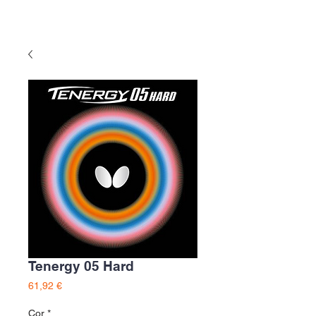
Tenergy 05 Hard
Preço
61,92 €
Cor
*