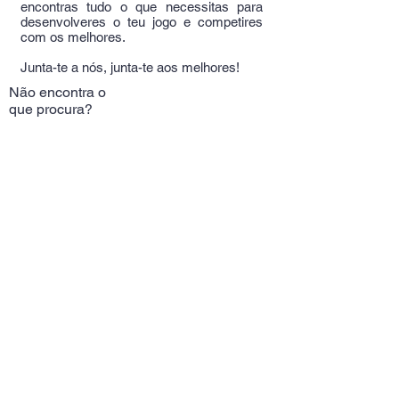
encontras tudo o que necessitas para
desenvolveres o teu jogo e competires
com os melhores.
Junta-te a nós, junta-te aos melhores!
Não encontra o
que procura?
Experimente aqui!
Telm:
+351
964389709
(Chamada rede móvel
nacional)
Alameda Das Linhas
de Torres 37A
Email:
butterflyportugal@gm
ail.com
Contatos