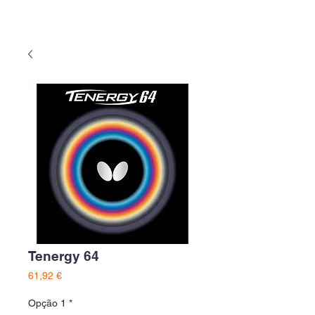
Tenergy 64
Preço
61,92 €
Opção 1
*