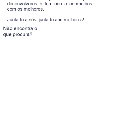
desenvolveres o teu jogo e competires
com os melhores.
Junta-te a nós, junta-te aos melhores!
Não encontra o
que procura?
Experimente aqui!
Telm:
+351
964389709
(Chamada rede móvel
nacional)
Alameda Das Linhas
de Torres 37A
Email:
butterflyportugal@gm
ail.com
Contatos