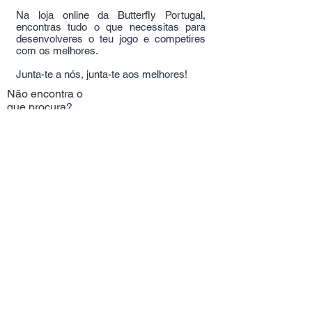
Na loja online da Butterfly Portugal,
encontras tudo o que necessitas para
desenvolveres o teu jogo e competires
com os melhores.
Junta-te a nós, junta-te aos melhores!
Não encontra o
que procura?
Experimente aqui!
Telm:
+351
964389709
(Chamada rede móvel
nacional)
Alameda Das Linhas
de Torres 37A
Email:
butterflyportugal@gm